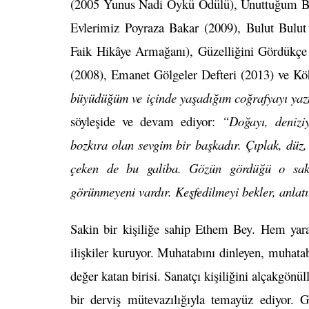
(2005 Yunus Nadi Öykü Ödülü), Unuttuğum Bü
Evlerimiz Poyraza Bakar (2009), Bulut Bulut
Faik Hikâye Armağanı), Güzelliğini Gördükçe 
(2008), Emanet Gölgeler Defteri (2013) ve Köh
büyüdüğüm ve içinde yaşadığım coğrafyayı yaz
söyleşide ve devam ediyor:
“Doğayı, deniziy
bozkıra olan sevgim bir başkadır. Çıplak, düz
çeken de bu galiba. Gözün gördüğü o saki
görünmeyeni vardır. Keşfedilmeyi bekler, anlatı
Sakin bir kişiliğe sahip Ethem Bey. Hem yarad
ilişkiler kuruyor. Muhatabını dinleyen, muhata
değer katan birisi. Sanatçı kişiliğini alçakgön
bir derviş mütevazılığıyla temayüz ediyor. G