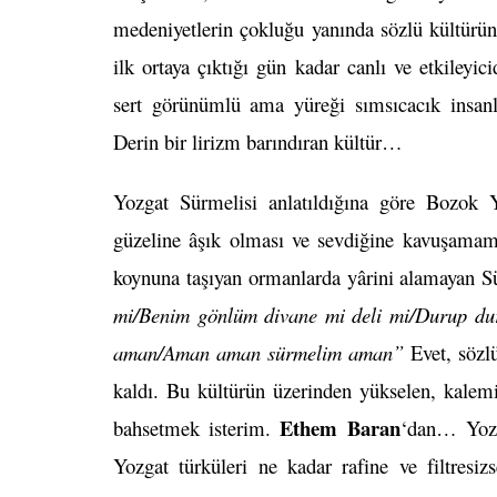
medeniyetlerin çokluğu yanında sözlü kültürün
ilk ortaya çıktığı gün kadar canlı ve etkileyic
sert görünümlü ama yüreği sımsıcacık insanl
Derin bir lirizm barındıran kültür…
Yozgat Sürmelisi anlatıldığına göre Bozok Y
güzeline âşık olması ve sevdiğine kavuşamamas
koynuna taşıyan ormanlarda yârini alamayan Sü
mi/Benim gönlüm divane mi deli mi/Durup dur
aman/Aman aman sürmelim aman”
Evet, sözlü
kaldı. Bu kültürün üzerinden yükselen, kalemi
Ethem Baran
bahsetmek isterim.
‘dan… Yozg
Yozgat türküleri ne kadar rafine ve filtresiz