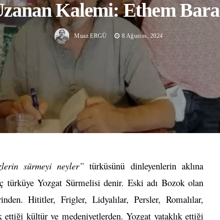
zanan Kalemi: Ethem Bar
Muaz ERGÜ
8 Ağustos, 2024
lerin sürmeyi neyler”
türküsünü dinleyenlerin aklına
aç türküye Yozgat Sürmelisi denir. Eski adı Bozok olan
en. Hititler, Frigler, Lidyalılar, Persler, Romalılar,
ettiği kültür ve medeniyetlerden. Yozgat yataklık ettiği