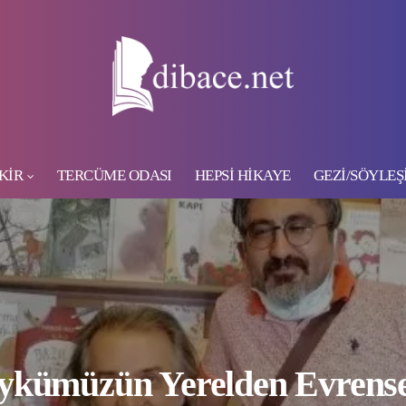
KİR
TERCÜME ODASI
HEPSİ HİKAYE
GEZİ/SÖYLEŞ
ykümüzün Yerelden Evrense