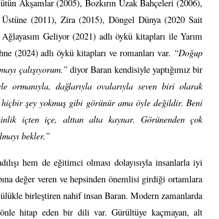
tün Akşamlar (2005), Bozkırın Uzak Bahçeleri (2006),
 Üstüne (2011), Zira (2015), Döngel Dünya (2020 Sait
Ağlayasım Geliyor (2021) adlı öykü kitapları ile Yarım
ne (2024) adlı öykü kitapları ve romanları var.
“Doğup
mayı çalışıyorum.”
diyor Baran kendisiyle yaptığımız bir
le ormanıyla, dağlarıyla ovalarıyla seven biri olarak
, hiçbir şey yokmuş gibi görünür ama öyle değildir. Beni
nlik içten içe, alttan alta kaynar. Görünenden çok
lmayı bekler.”
ılışı hem de eğitimci olması dolayısıyla insanlarla iyi
bına değer veren ve hepsinden önemlisi girdiği ortamlara
üllülükle birleştiren nahif insan Baran. Modern zamanlarda
önle hitap eden bir dili var. Gürültüye kaçmayan, alt