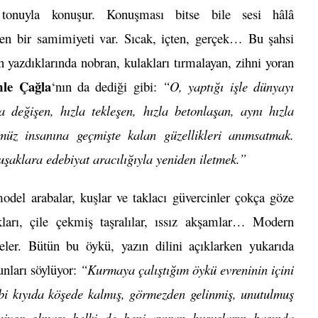
tonuyla konuşur. Konuşması bitse bile sesi hâlâ
elen bir samimiyeti var. Sıcak, içten, gerçek… Bu şahsi
un yazdıklarında nobran, kulakları tırmalayan, zihni yoran
le Çağla
‘nın da dediği gibi:
“O, yaptığı işle dünyayı
 değişen, hızla tekleşen, hızla betonlaşan, aynı hızla
üz insanına geçmişte kalan güzellikleri anımsatmak.
uşaklara edebiyat aracılığıyla yeniden iletmek.”
 model arabalar, kuşlar ve taklacı güvercinler çokça göze
arı, çile çekmiş taşralılar, ıssız akşamlar… Modern
ler. Bütün bu öykü, yazın dilini açıklarken yukarıda
unları söylüyor:
“Kurmaya çalıştığım öykü evreninin içini
ibi kıyıda köşede kalmış, görmezden gelinmiş, unutulmuş
miyor olması belki de beni ayıran hususların başında