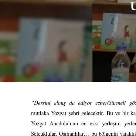
U
“Dersini almış da ediyor ezber/Sürmeli göz
mutlaka Yozgat şehri gelecektir. Bu ve bir k
Yozgat Anadolu’nun en eski yerleşim yerlerind
Selçuklular, Osmanlılar… bu bölgenin yataklık 