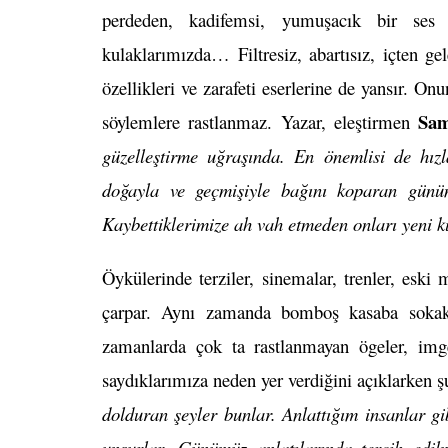
perdeden, kadifemsi, yumuşacık bir ses 
kulaklarımızda… Filtresiz, abartısız, içten g
özellikleri ve zarafeti eserlerine de yansır. On
Sam
söylemlere rastlanmaz. Yazar, eleştirmen
güzelleştirme uğraşında. En önemlisi de hızla
doğayla ve geçmişiyle bağını koparan günüm
Kaybettiklerimize ah vah etmeden onları yeni k
Öykülerinde terziler, sinemalar, trenler, eski
çarpar. Aynı zamanda bomboş kasaba sokakl
zamanlarda çok ta rastlanmayan ögeler, imge
saydıklarımıza neden yer verdiğini açıklarken ş
dolduran şeyler bunlar. Anlattığım insanlar g
unsurlar. Günümüz anlatılarında tercih edil