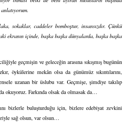
 anlatıyorum.
laka, sokaklar, caddeler bomboştur, insansızdır. Çünkü
daki ekranın içinde, başka başka dünyalarda, başka başka
iliğiyle geçmişin ve geleceğin arasına sıkışmış bugünün
zkır, öykülerine mekân olsa da günümüz sıkıntılarını,
vrensele uzanan bir üslubu var. Geçmişe, şimdiye takılıp
ı da okuyoruz. Farkında olsak da olmasak da…
ı bizlerle buluşturduğu için, bizlere edebiyat zevkini
leriyle sağ olsun, var olsun…