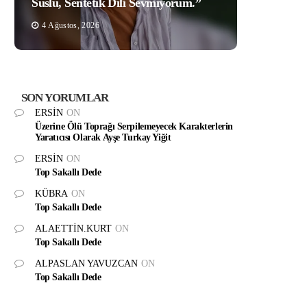
Süslü, Sentetik Dili Sevmiyorum.”
4 Ağustos, 2026
SON YORUMLAR
ERSIN
ON
Üzerine Ölü Toprağı Serpilemeyecek Karakterlerin
Yaratıcısı Olarak Ayşe Turkay Yiğit
ERSIN
ON
Top Sakallı Dede
KÜBRA
ON
Top Sakallı Dede
ALAETTIN.KURT
ON
Top Sakallı Dede
ALPASLAN YAVUZCAN
ON
Top Sakallı Dede