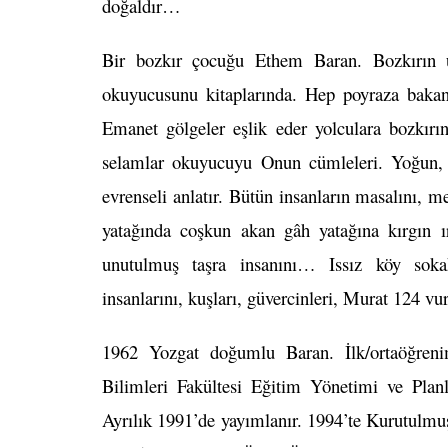
doğaldır…
Bir bozkır çocuğu Ethem Baran. Bozkırın u
okuyucusunu kitaplarında. Hep poyraza bakan 
Emanet gölgeler eşlik eder yolculara bozkırı
selamlar okuyucuyu Onun cümleleri. Yoğun, y
evrenseli anlatır. Bütün insanların masalını,
yatağında coşkun akan gâh yatağına kırgın ırm
unutulmuş taşra insanını… Issız köy sokak
insanlarını, kuşları, güvercinleri, Murat 124 v
1962 Yozgat doğumlu Baran. İlk/ortaöğreni
Bilimleri Fakültesi Eğitim Yönetimi ve Pla
Ayrılık 1991’de yayımlanır. 1994’te Kurutulmu