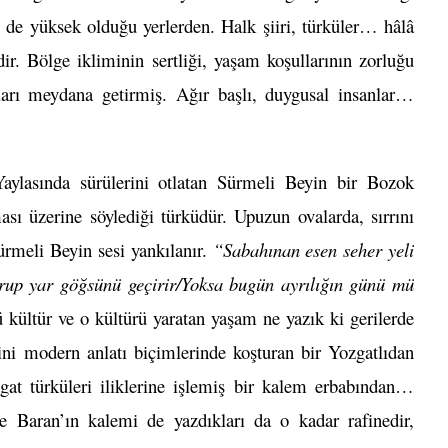
 de yüksek olduğu yerlerden. Halk şiiri, türküler… hâlâ
idir. Bölge ikliminin sertliği, yaşam koşullarının zorluğu
arı meydana getirmiş. Ağır başlı, duygusal insanlar…
aylasında sürülerini otlatan Sürmeli Beyin bir Bozok
ı üzerine söylediği türküdür. Upuzun ovalarda, sırrını
rmeli Beyin sesi yankılanır.
“Sabahınan esen seher yeli
up yar göğsünü geçirir/Yoksa bugün ayrılığın günü mü
 kültür ve o kültürü yaratan yaşam ne yazık ki gerilerde
ni modern anlatı biçimlerinde koşturan bir Yozgatlıdan
at türküleri iliklerine işlemiş bir kalem erbabından…
se Baran’ın kalemi de yazdıkları da o kadar rafinedir,