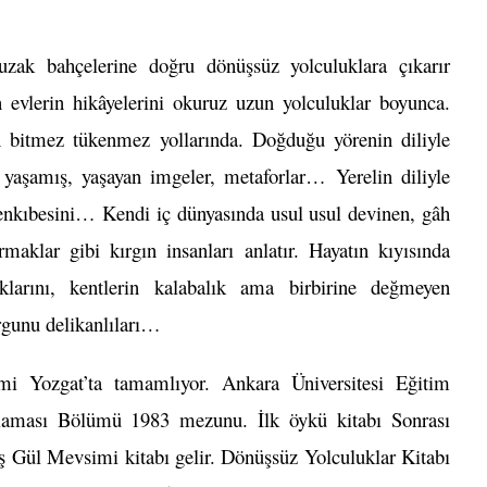
zak bahçelerine doğru dönüşsüz yolculuklara çıkarır
evlerin hikâyelerini okuruz uzun yolculuklar boyunca.
n bitmez tükenmez yollarında. Doğduğu yörenin diliyle
aşamış, yaşayan imgeler, metaforlar… Yerelin diliyle
 menkıbesini… Kendi iç dünyasında usul usul devinen, gâh
aklar gibi kırgın insanları anlatır. Hayatın kıyısında
larını, kentlerin kalabalık ama birbirine değmeyen
urgunu delikanlıları…
mi Yozgat’ta tamamlıyor. Ankara Üniversitesi Eğitim
nlaması Bölümü 1983 mezunu. İlk öykü kitabı Sonrası
ş Gül Mevsimi kitabı gelir. Dönüşsüz Yolculuklar Kitabı