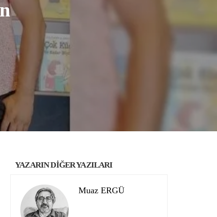
an
YAZARIN DİĞER YAZILARI
Muaz ERGÜ