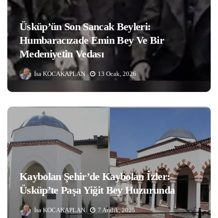
Üsküp’ün Son Sancak Beyleri:
Humbaracızade Emin Bey Ve Bir
Medeniyetin Vedası
İsa KOCAKAPLAN
13 Ocak, 2026
Kaybolan Şehir’de Kaybolan İzler:
Üsküp’te Paşa Yiğit Bey Huzurunda
İsa KOCAKAPLAN
7 Aralık, 2025