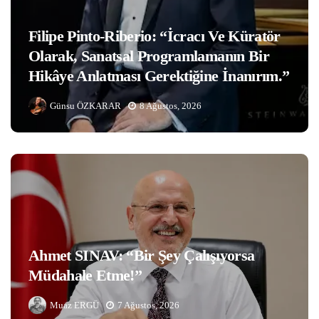
Filipe Pinto-Riberio: “İcracı Ve Küratör
Olarak, Sanatsal Programlamanın Bir
Hikâye Anlatması Gerektiğine İnanırım.”
Günsu ÖZKARAR
8 Ağustos, 2026
Ahmet SINAV: “Bir Şey Çalışıyorsa
Müdahale Etme!”
Muaz ERGÜ
7 Ağustos, 2026