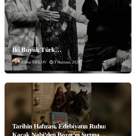
İki Büyük Türk…
Etibar EBİLOV
1 Haziran, 2026
Tarihin Hafızası, Edebiyatın Ruhu:
Kaçak Nabi’den Bozat’ın Sırtına…