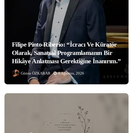
Filipe Pinto-Riberio: “İcracı Ve Küratör
Olarak, Sanatsal Programlamanın Bir
Hikâye Anlatması Gerektiğine İnanırım.”
Günsu ÖZKARAR
8 Ağustos, 2026