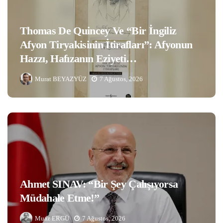
Thomas De Quincey Ve “Bir İngiliz
Afyon Tiryakisinin İtirafları”: Afyonun
Hazzı, Hafızanın Eziyeti…
Murat BEYAZYÜZ
7 Ağustos, 2026
Ahmet SINAV: “Bir Şey Çalışıyorsa
Müdahale Etme!”
Muaz ERGÜ
7 Ağustos, 2026