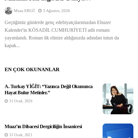
Ayşe Turkay YİĞİT
Muaz ERGÜ
5 Ağustos, 2026
Geçtiğimiz günlerde genç edebiyatçılarımızdan Ebuzer
Kalender'in KÖSADİL CUMHURİYETİ adlı romanı
yayımlandı. Roman ilk elinize aldığınızda adından tutun da
kapak...
EN ÇOK OKUNANLAR
A. Turkay YİĞİT: “Yazınca Değil Okununca
Hayat Bulur Metinler.”
31 Ocak, 2026
Muaz’ın Dibacesi Dergiciliğin İnsanicesi
31 Ocak, 2021