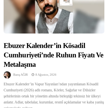
Ebuzer Kalender’in Kösadil
Hicret BİRİK
Cumhuriyeti’nde Ruhun Fiyatı Ve
Metalaşma
Barış AĞIR
8 Ağustos, 2026
Ebuzer Kalender’in Vapur Yayınları’ndan yayımlanan Kösadil
Cumhuriyeti (2026) adlı romanı, Körler, Sağırlar ve Dilsizler
şehirlerinin ortak bir yönetim altında birleştiği tekinsiz bir ülkeyi
anlatır. Adlar, tabelalar, kurumlar, resmî açıklamalar ve kaba yanlış