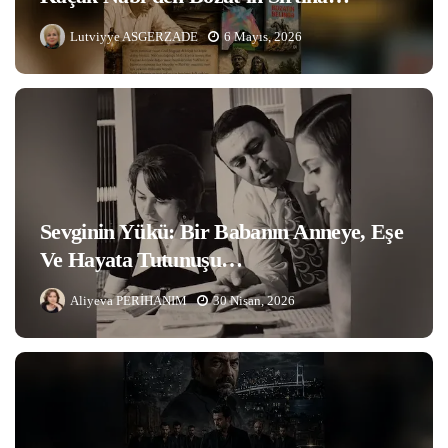
Lutviyye ASGERZADE
6 Mayıs, 2026
Sevginin Yükü: Bir Babanın Anneye, Eşe
Ve Hayata Tutunuşu…
Aliyeva PERİHANIM
30 Nisan, 2026