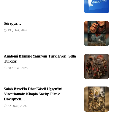
Süreyya…
19 Şubat, 2026
Aysel ÖZDEMİR
Anatomi Bilimine Yansıyan Türk Eyeri; Sella
Turcica!
28 Aralık, 2025
Salah Birsel’in Dört Köşeli Üçgen’ini
Yuvarlamak: Kitapla Sarılıp Filmle
Dövüşmek…
22 Ocak, 2026