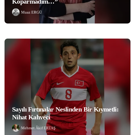
Koparmadım…”
Muaz ERGÜ
Sayılı Fırtınalar Neslinden Bir Kıymetli:
Nihat Kahveci
Mehmet Âkif ERTAŞ