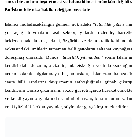
sonra bir anlamı inşa etmesi ve tutunabilmesi mümkün değildir.
Bu İslam bile olsa hakikat değişmeyecektir.
İslamcı muhafazakârlığın gelinen noktadaki
“tutarlılık yitimi”
nin
yol açtığı travmaların asıl sebebi, yıllardır özlemle, hasretle
beklenen hak, hukuk, adalet, özgürlük ve demokratik katılımcılık
noktasındaki ümitlerin tamamen belli gettoların saltanat kaynağına
dönüşmüş olmasıdır. Bunca
“tutarlılık yitiminden”
sonra İslam’ın
kendisi dahi deizmin, ateizmin, adaletsizliğin ve hukuksuzluğun
nedeni olarak algılanmaya başlanmışken, İslamcı-muhafazakâr
çevre hâlâ rantlarını devşirmenin sarhoşluğuyla günah çıkarıp
kendilerini temize çıkarmanın sözde gayreti içinde hareket etmekte
ve kendi yayın organlarında samimi olmayan, buram buram yalan
ve ikiyüzlülük kokan yayınlar, söylemler gerçekleştirmektedirler.