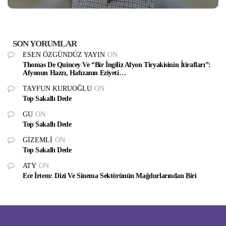
SON YORUMLAR
ESEN ÖZGÜNDÜZ YAYIN
ON
Thomas De Quincey Ve “Bir İngiliz Afyon Tiryakisinin İtirafları”:
Afyonun Hazzı, Hafızanın Eziyeti…
TAYFUN KURUOĞLU
ON
Top Sakallı Dede
GU
ON
Top Sakallı Dede
GIZEMLI
ON
Top Sakallı Dede
ATY
ON
Ece İrtem: Dizi Ve Sinema Sektörünün Mağdurlarından Biri