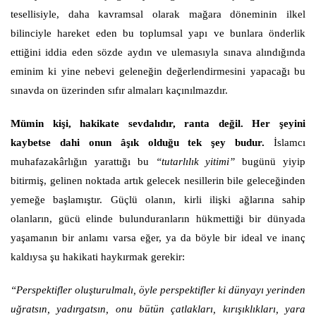
tesellisiyle, daha kavramsal olarak mağara döneminin ilkel
bilinciyle hareket eden bu toplumsal yapı ve bunlara önderlik
ettiğini iddia eden sözde aydın ve ulemasıyla sınava alındığında
eminim ki yine nebevi geleneğin değerlendirmesini yapacağı bu
sınavda on üzerinden sıfır almaları kaçınılmazdır.
Mümin kişi, hakikate sevdalıdır, ranta değil. Her şeyini
kaybetse dahi onun âşık olduğu tek şey budur.
İslamcı
muhafazakârlığın yarattığı bu
“tutarlılık yitimi”
bugünü yiyip
bitirmiş, gelinen noktada artık gelecek nesillerin bile geleceğinden
yemeğe başlamıştır. Güçlü olanın, kirli ilişki ağlarına sahip
olanların, gücü elinde bulunduranların hükmettiği bir dünyada
yaşamanın bir anlamı varsa eğer, ya da böyle bir ideal ve inanç
kaldıysa şu hakikati haykırmak gerekir:
“Perspektifler oluşturulmalı, öyle perspektifler ki dünyayı yerinden
uğratsın, yadırgatsın, onu bütün çatlakları, kırışıklıkları, yara