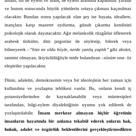
anlam, dil ile eylem ve inanç ile eylem arasında kapanmaz yaralar
ve bunun sonucunda büyük yitimlerin ortaya çıkması kaçınılmaz
olacaktır. Bundan sonra yapılacak olan şey ise hayata, ideallere,
inançlara karşı mazeret uydurma, günah çıkarma kendisini
psikolojik olarak dayatacaktır. Ağır melankolik rüzgârlar üflenerek
arabesk türküler, dini jargonlar ile söylenip, bilerek veya
bilmeyerek –
“bize ne oldu böyle, nerde yanlış yaptık”
gibi absürt,
samimi olmayan, ikiyüzlülüğüyle mide bulandıran
–sözüm ona-
öz
eleştiriler yapılacaktır.
Dinin, adaletin, demokrasinin veya bir ideolojinin her zaman için
kullanılma ve yozlaşma tehlikesi vardır. Bu, onların kendi iç
potansiyellerinden de kaynaklanabilir veya müntesipleri
tarafından, bilgi-eylem diyalektiğinin uyumu yok edilerek de
yozlaştırılabilir.
İnsanı merkeze almayan hiçbir öğretinin
insanların hayatında bir anlama tekabül ederek onların hak,
hukuk, adalet ve özgürlük beklentilerini gerçekleştirmedikten