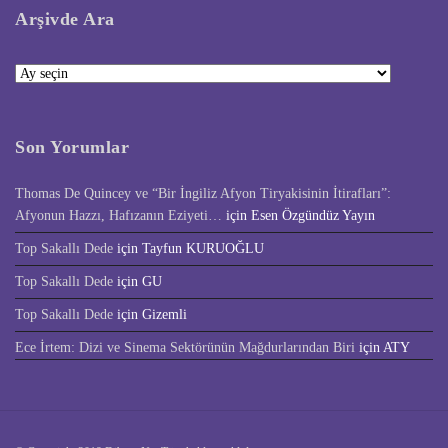
Arşivde Ara
Arşivde
Ara
Son Yorumlar
Thomas De Quincey ve “Bir İngiliz Afyon Tiryakisinin İtirafları”:
Afyonun Hazzı, Hafızanın Eziyeti…
için
Esen Özgündüz Yayın
Top Sakallı Dede
için
Tayfun KURUOĞLU
Top Sakallı Dede
için
GU
Top Sakallı Dede
için
Gizemli
Ece İrtem: Dizi ve Sinema Sektörünün Mağdurlarından Biri
için
ATY