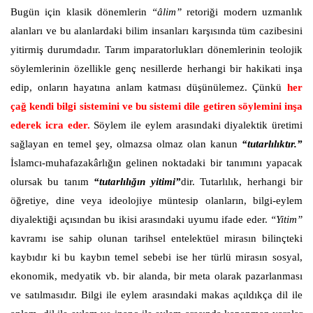
Bugün için klasik dönemlerin
“âlim”
retoriği modern uzmanlık
alanları ve bu alanlardaki bilim insanları karşısında tüm cazibesini
yitirmiş durumdadır. Tarım imparatorlukları dönemlerinin teolojik
söylemlerinin özellikle genç nesillerde herhangi bir hakikati inşa
edip, onların hayatına anlam katması düşünülemez. Çünkü
her
çağ kendi bilgi sistemini ve bu sistemi dile getiren söylemini inşa
ederek icra eder.
Söylem ile eylem arasındaki diyalektik üretimi
sağlayan en temel şey, olmazsa olmaz olan kanun
“tutarlılıktır.”
İslamcı-muhafazakârlığın gelinen noktadaki bir tanımını yapacak
olursak bu tanım
“tutarlılığın yitimi”
dir. Tutarlılık, herhangi bir
öğretiye, dine veya ideolojiye müntesip olanların, bilgi-eylem
diyalektiği açısından bu ikisi arasındaki uyumu ifade eder.
“Yitim”
kavramı ise sahip olunan tarihsel entelektüel mirasın bilinçteki
kaybıdır ki bu kaybın temel sebebi ise her türlü mirasın sosyal,
ekonomik, medyatik vb. bir alanda, bir meta olarak pazarlanması
ve satılmasıdır. Bilgi ile eylem arasındaki makas açıldıkça dil ile