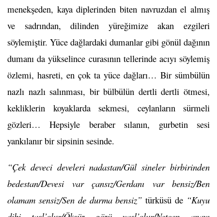
menekşeden, kaya diplerinden biten navruzdan el almış
ve sadrından, dilinden yüreğimize akan ezgileri
söylemiştir. Yüce dağlardaki dumanlar gibi gönül dağının
dumanı da yükselince curasının tellerinde acıyı söylemiş
özlemi, hasreti, en çok ta yüce dağları… Bir sümbülün
nazlı nazlı salınması, bir bülbülün dertli dertli ötmesi,
kekliklerin koyaklarda sekmesi, ceylanların sürmeli
gözleri… Hepsiyle beraber sılanın, gurbetin sesi
yankılanır bir sipsinin sesinde.
“Çek deveci develeri nadastan/Gül sineler birbirinden
bedestan/Devesi var çansız/Gerdanı var bensiz/Ben
olamam sensiz/Sen de durma bensiz”
türküsü de
“Kuyu
dibi taşl’olur/Öksüz gözü yaşl’olur/Netcen anayı