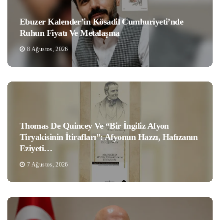
Ebuzer Kalender’in Kösadil Cumhuriyeti’nde
Ruhun Fiyatı Ve Metalaşma
8 Ağustos, 2026
Thomas De Quincey Ve “Bir İngiliz Afyon
Tiryakisinin İtirafları”: Afyonun Hazzı, Hafızanın
Eziyeti…
7 Ağustos, 2026