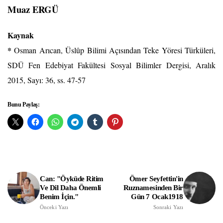
Muaz ERGÜ
Kaynak
*
Osman Arıcan, Üslûp Bilimi Açısından Teke Yöresi Türküleri,
SDÜ Fen Edebiyat Fakültesi Sosyal Bilimler Dergisi, Aralık
2015, Sayı: 36, ss. 47-57
Bunu Paylaş:
Can: "Öyküde Ritim
Ömer Seyfettin'in
Ve Dil Daha Önemli
Ruznamesinden Bir
Benim İçin."
Gün 7 Ocak1918
Önceki Yazı
Sonraki Yazı