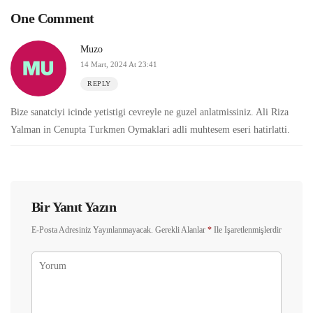
One Comment
Muzo
14 Mart, 2024 At 23:41
REPLY
Bize sanatciyi icinde yetistigi cevreyle ne guzel anlatmissiniz. Ali Riza
Yalman in Cenupta Turkmen Oymaklari adli muhtesem eseri hatirlatti.
Bir Yanıt Yazın
E-Posta Adresiniz Yayınlanmayacak.
Gerekli Alanlar
*
Ile Işaretlenmişlerdir