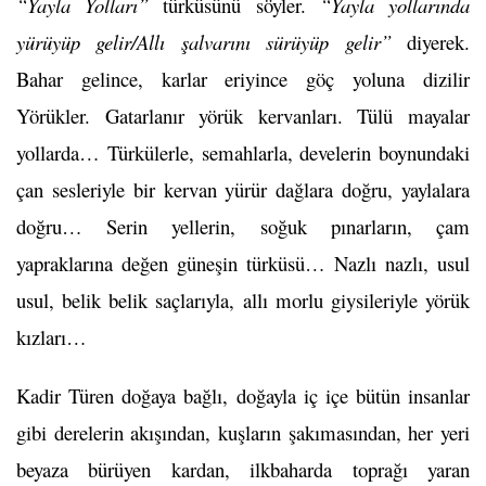
“Yayla Yolları”
türküsünü söyler.
“Yayla yollarında
yürüyüp gelir/Allı şalvarını sürüyüp gelir”
diyerek.
Bahar gelince, karlar eriyince göç yoluna dizilir
Yörükler. Gatarlanır yörük kervanları. Tülü mayalar
yollarda… Türkülerle, semahlarla, develerin boynundaki
çan sesleriyle bir kervan yürür dağlara doğru, yaylalara
doğru… Serin yellerin, soğuk pınarların, çam
yapraklarına değen güneşin türküsü… Nazlı nazlı, usul
usul, belik belik saçlarıyla, allı morlu giysileriyle yörük
kızları…
Kadir Türen doğaya bağlı, doğayla iç içe bütün insanlar
gibi derelerin akışından, kuşların şakımasından, her yeri
beyaza bürüyen kardan, ilkbaharda toprağı yaran