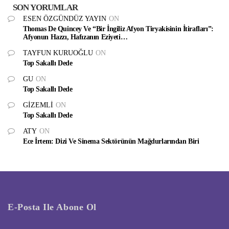
SON YORUMLAR
ESEN ÖZGÜNDÜZ YAYIN
ON
Thomas De Quincey Ve “Bir İngiliz Afyon Tiryakisinin İtirafları”:
Afyonun Hazzı, Hafızanın Eziyeti…
TAYFUN KURUOĞLU
ON
Top Sakallı Dede
GU
ON
Top Sakallı Dede
GIZEMLI
ON
Top Sakallı Dede
ATY
ON
Ece İrtem: Dizi Ve Sinema Sektörünün Mağdurlarından Biri
E-Posta Ile Abone Ol