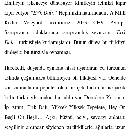
kimileyin işkenceye dönüşüyor kimileyin içimizi kıpır
kıpır ediyor
“Erik Dalı.”
Hepimizin hatırındadır: A Milli
Kadın Voleybol takımımız 2023 CEV Avrupa
Şampiyonu olduklarında şampiyonluk sevincini
“Erik
Dalı”
türküsüyle kutlamışlardı. Bütün dünya bu türküyü
dinleyip; bu türküyle oynamıştı.
Hareketli, duyanda oynama hissi uyandıran bu türkünün
aslında çoğumuzca bilinmeyen bir hikâyesi var. Genelde
son zamanlarda popüler olan bir çok türkünün ne yazık
ki bu türkü gibi makus bir talihi var. Domdom Kurşunu,
İp Attım, Erik Dalı, Yüksek Yüksek Tepelere, Hey On
Beşli On Beşli… Aşkı, hüznü, acıyı, sevdayı anlatan;
sevgilinin ardından söylenen bu türkülerle, ağıtlarla, uzun