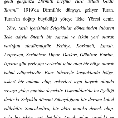
geldi garşınıza Dirmilli meşhur cura üstadı Gadır
Turan!”
1919’da Dirmil’de dünyaya geliyor Turan.
Turan’ın doğup büyüdüğü yöreye Teke Yöresi denir.
“Yöre, tarih içerisinde Selçuklular döneminden itibaren
Teke adıyla önemli bir sancak ve iskân yeri olarak
varlığını sürdürmüştür. Fethiye, Korkuteli, Elmalı,
Acıpayam, Serinhisar, Dinar, Daskırı, Gölhisar, Burdur,
Isparta gibi yerleşim yerlerini içine alan bir bölge olarak
kabul edilmektedir. Esas itibariyle kaynaklarda bölge,
askerî bir anlamı olup, askerleri aynı bayrak altında
savaşa giden mıntıka demektir. Osmanlılar’da bu özelliği
iledir ki Selçuklu dönemi Sübaşılığının bir devamı kabul
edilebilir. Sancak=liva, bir idâri mıntıka demek olup,
asla bir iskân yeri değildir. Ancak adını, oradaki en