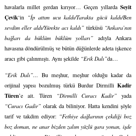
Seyit
havalarla millet gerdan kırıyor… Geçen yıllarda
Çevik
‘in
“İp attım ucu kaldı/Tarakta gücü kaldı/Ben
sevdim eller aldı/Yürekte acı kaldı”
türküsü
“Ankara’nın
bağları da büklüm büklüm yolları”
adıyla Ankara
havasına döndürülmüş ve bütün düğünlerde adeta işkence
aracı gibi çalınmıştı. Aynı şekilde
“Erik Dalı”
da…
“Erik Dalı”…
Bu meşhur, meşhur olduğu kadar da
Kadir
orijinal yapısı bozulmuş türkü Burdur Dirmilli
Türen
’e ait. Türen
“Dirmilli Curacı Kadir”
yada
“Curacı Gadir”
olarak da biliniyor. Hatta kendini şöyle
tarif ve takdim ediyor:
“Fethiye dağlarının çekdiği boz
boz doman, ne anar bizden zalım yüzlü gara yonan, işde