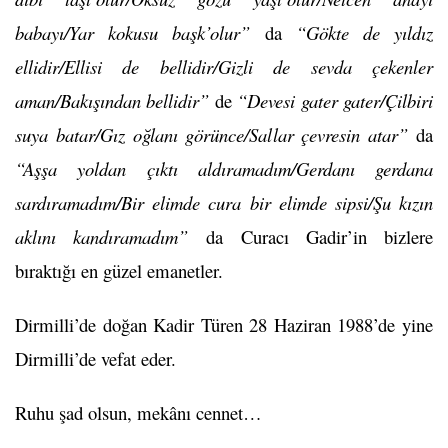
babayı/Yar kokusu başk’olur”
da
“Gökte de yıldız
ellidir/Ellisi de bellidir/Gizli de sevda çekenler
aman/Bakışından bellidir”
de
“Devesi gater gater/Çilbiri
suya batar/Gız oğlanı görünce/Sallar çevresin atar”
da
“Aşşa yoldan çıktı aldıramadım/Gerdanı gerdana
sardıramadım/Bir elimde cura bir elimde sipsi/Şu kızın
aklını kandıramadım”
da Curacı Gadir’in bizlere
bıraktığı en güzel emanetler.
Dirmilli’de doğan Kadir Türen 28 Haziran 1988’de yine
Dirmilli’de vefat eder.
Ruhu şad olsun, mekânı cennet…