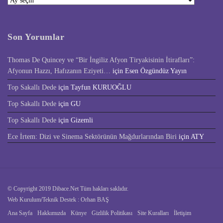
Ara
Son Yorumlar
Thomas De Quincey ve “Bir İngiliz Afyon Tiryakisinin İtirafları”:
Afyonun Hazzı, Hafızanın Eziyeti…
için
Esen Özgündüz Yayın
Top Sakallı Dede
için
Tayfun KURUOĞLU
Top Sakallı Dede
için
GU
Top Sakallı Dede
için
Gizemli
Ece İrtem: Dizi ve Sinema Sektörünün Mağdurlarından Biri
için
ATY
© Copyright 2019 Dibace.Net Tüm hakları saklıdır.
Web Kurulum/Teknik Destek : Orhan BAŞ
Ana Sayfa
Hakkımızda
Künye
Gizlilik Politikası
Site Kuralları
İletişim