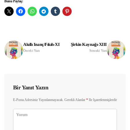
Bunu Paylaş:
Akıllı Inanç/Fıkıh-XI
Şirkin Kaynağı-XIII
Önceki Yazı
Sonraki Yazı
Bir Yanıt Yazın
E-Posta Adresiniz Yayınlanmayacak.
Gerekli Alanlar
*
Ile Işaretlenmişlerdir