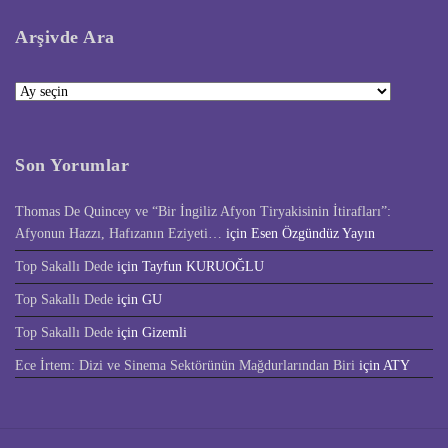
Arşivde Ara
Arşivde
Ara
Son Yorumlar
Thomas De Quincey ve “Bir İngiliz Afyon Tiryakisinin İtirafları”:
Afyonun Hazzı, Hafızanın Eziyeti…
için
Esen Özgündüz Yayın
Top Sakallı Dede
için
Tayfun KURUOĞLU
Top Sakallı Dede
için
GU
Top Sakallı Dede
için
Gizemli
Ece İrtem: Dizi ve Sinema Sektörünün Mağdurlarından Biri
için
ATY