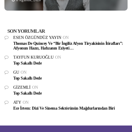
SON YORUMLAR
ESEN ÖZGÜNDÜZ YAYIN
ON
Thomas De Quincey Ve “Bir İngiliz Afyon Tiryakisinin İtirafları”:
Afyonun Hazzı, Hafızanın Eziyeti…
TAYFUN KURUOĞLU
ON
Top Sakallı Dede
GU
ON
Top Sakallı Dede
GIZEMLI
ON
Top Sakallı Dede
ATY
ON
Ece İrtem: Dizi Ve Sinema Sektörünün Mağdurlarından Biri