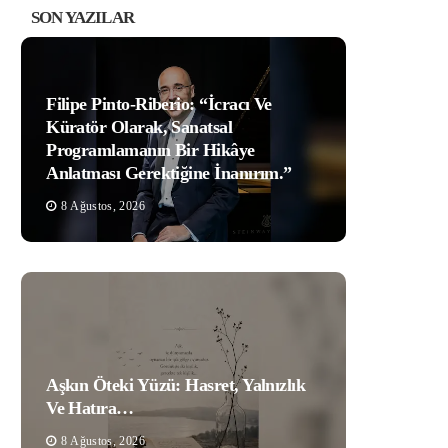
SON YAZILAR
Filipe Pinto-Riberio: “İcracı Ve
Küratör Olarak, Sanatsal
Programlamanın Bir Hikâye
Anlatması Gerektiğine İnanırım.”
8 Ağustos, 2026
Aşkın Öteki Yüzü: Hasret, Yalnızlık
Ve Hatıra…
8 Ağustos, 2026