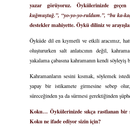
yazar görüyoruz. Öykülerinizde geçe
kuğmuştuğ.”, “yo-yo-yo-ruldum.”, “bu ka-kaçı
destekler mahiyette. Öykü diliniz ve arayışla
Öyküde dil en kıymetli ve etkili aracımız, ha
oluştururken salt anlatıcının değil, kahra
yakalama çabasına kahramanın kendi söyleyiş 
Kahramanların sesini kısmak, söylemek isted
yapay bir istikamete girmesine sebep ol
süreceğinden ya da sürmesi gerektiğinden şüp
Koku… Öykülerinizde sıkça rastlanan bir s
Koku ne ifade ediyor sizin için?