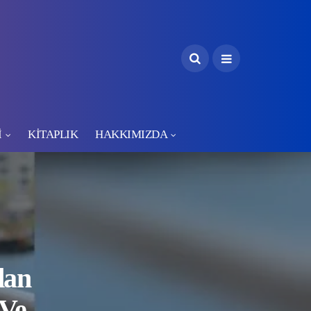
İ
KİTAPLIK
HAKKIMIZDA
dan
 Ve