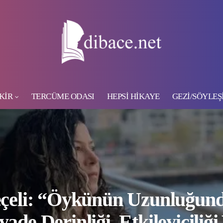
KİR
TERCÜME ODASI
HEPSİ HİKAYE
GEZİ/SÖYLEŞ
çeli: “Öykünün Uzunluğun
yade Derinliği, Etkileyiciliği