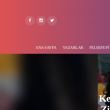
ANA SAYFA
YAZARLAR
FELSEFE/Fİ
Ke
Zi