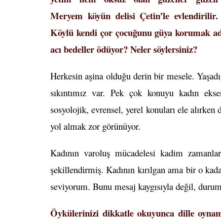
Meryem köyün delisi Çetin’le evlendirilir.
Köylü kendi çor çocuğunu güya korumak ad
acı bedeller ödüyor? Neler söylersiniz?
Herkesin aşina olduğu derin bir mesele. Yaşad
sıkıntımız var. Pek çok konuyu kadın ekseni
sosyolojik, evrensel, yerel konuları ele alırke
yol almak zor görünüyor.
Kadının varoluş mücadelesi kadim zamanlar
şekillendirmiş. Kadının kırılgan ama bir o kada
seviyorum. Bunu mesaj kaygısıyla değil, durum
Öykülerinizi dikkatle okuyunca dille oynam