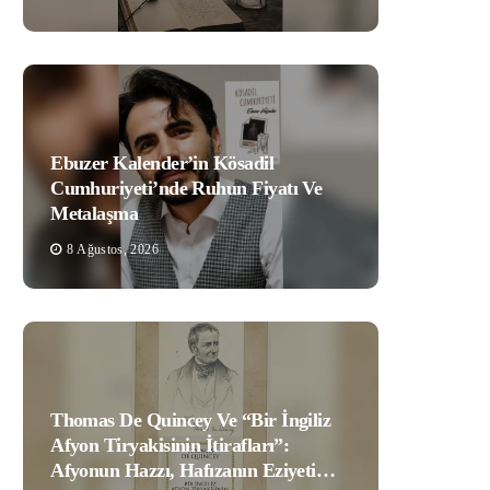
Ebuzer Kalender’in Kösadil
Cumhuriyeti’nde Ruhun Fiyatı Ve
Metalaşma
8 Ağustos, 2026
Thomas De Quincey Ve “Bir İngiliz
Afyon Tiryakisinin İtirafları”:
Afyonun Hazzı, Hafızanın Eziyeti…