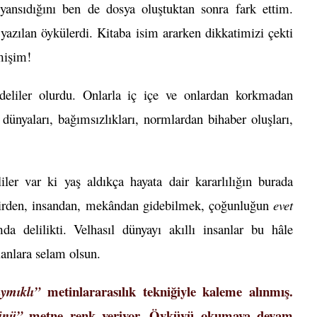
 yansıdığını ben de dosya oluştuktan sonra fark ettim.
azılan öykülerdi. Kitaba isim ararken dikkatimizi çekti
mişim!
eliler olurdu. Onlarla iç içe ve onlardan korkmadan
 dünyaları, bağımsızlıkları, normlardan bihaber oluşları,
iler var ki yaş aldıkça hayata dair kararlılığın burada
 fikirden, insandan, mekândan gidebilmek, çoğunluğun
evet
 delilikti. Velhasıl dünyayı akıllı insanlar bu hâle
alanlara selam olsun.
metinlararasılık tekniğiyle kaleme alınmış.
ymıklı”
metne renk veriyor. Öyküyü okumaya devam
Günü”