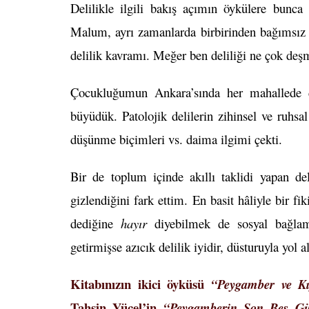
Delilikle ilgili bakış açımın öykülere bunca
Malum, ayrı zamanlarda birbirinden bağımsız y
delilik kavramı. Meğer ben deliliği ne çok deş
Çocukluğumun Ankara’sında her mahallede d
büyüdük. Patolojik delilerin zihinsel ve ruhsal
düşünme biçimleri vs. daima ilgimi çekti.
Bir de toplum içinde akıllı taklidi yapan del
gizlendiğini fark ettim. En basit hâliyle bir
dediğine
hayır
diyebilmek de sosyal bağlamda
getirmişse azıcık delilik iyidir, düsturuyla yol 
Kitabınızın ikici öyküsü
“Peygamber ve Kı
Tahsin Yücel’in
“Peygamberin Son Beş 