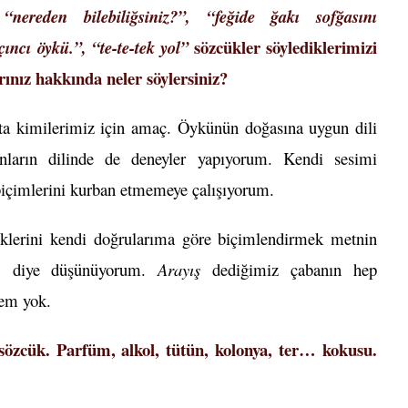
n
“nereden bilebiliğsiniz?”, “feğide ğakı sofğasını
sözcükler söylediklerimizi
ncı öykü.”, “te-te-tek yol”
rınız hakkında neler söylersiniz?
tta kimilerimiz için amaç. Öykünün doğasına uygun dili
manların dilinde de deneyler yapıyorum. Kendi sesimi
biçimlerini kurban etmemeye çalışıyorum.
iklerini kendi doğrularıma göre biçimlendirmek metnin
ur, diye düşünüyorum.
Arayış
dediğimiz çabanın hep
hem yok.
özcük. Parfüm, alkol, tütün, kolonya, ter… kokusu.