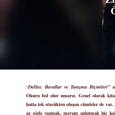
ad
Deliler, Bavullar ve Tanışma Biçimleri”
“
Okuru bol olur umarız. Genel olarak kita
hatta tek sözcükten oluşan cümleler de var. 
az sözle yazmak, meram anlatmak hiç kola