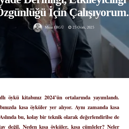
Özgünlüğü İçin Çalışıyorum.
Muaz ERGÜ
25 Ocak, 2025
lı öykü kitabınız 2024’ün ortalarında yayımlandı.
bınızda kısa öyküler yer alıyor. Aynı zamanda kısa
Aslında bu, kolay bir teknik olarak değerlendirilse de
y değil. Neden kısa öyküler, kısa cümleler? Neler