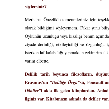
söylersiniz?
Merhaba. Öncelikle temennileriniz için teşek
olarak bildiğimi söyleyemem. Fakat şunu bili
Öykünün uzunluğu veya kısalığı benim açımda
ziyade derinliği, etkileyiciliği ve özgünlüğ
isterken laf kalabalığı yapmaktan çekinirim f
varım elbette.
Delilik tarih boyunca filozofların, düşünür
Erasmus’un
sü, Foucault’
“Deliliğe Övgü”
i akla ilk gelen kitaplardan. Anladı
Dâhiler”
ilginiz var. Kitabınızın adında da deliler v