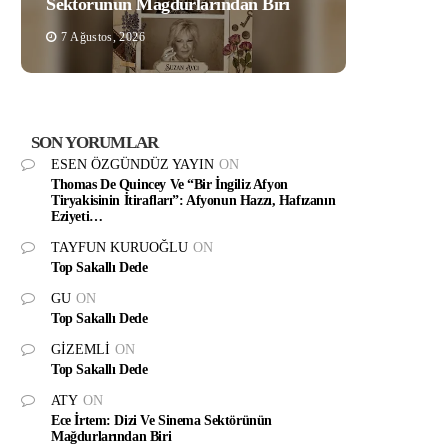
Sektörünün Mağdurlarından Biri
7 Ağustos, 2026
SON YORUMLAR
ESEN ÖZGÜNDÜZ YAYIN
ON
Thomas De Quincey Ve “Bir İngiliz Afyon
Tiryakisinin İtirafları”: Afyonun Hazzı, Hafızanın
Eziyeti…
TAYFUN KURUOĞLU
ON
Top Sakallı Dede
GU
ON
Top Sakallı Dede
GIZEMLI
ON
Top Sakallı Dede
ATY
ON
Ece İrtem: Dizi Ve Sinema Sektörünün
Mağdurlarından Biri