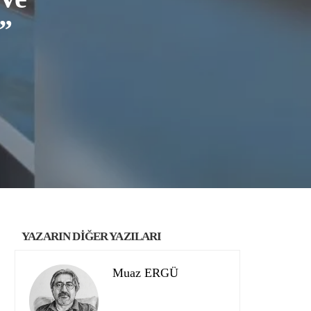
”
YAZARIN DİĞER YAZILARI
Muaz ERGÜ