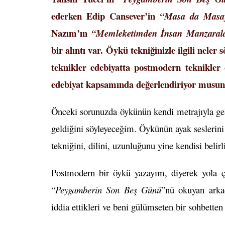
ederken Edip Cansever’in
“Masa da Masa
Nazım’ın
“Memleketimden İnsan Manzarala
bir alıntı var. Öykü tekniğinizle ilgili nele
teknikler edebiyatta postmodern teknikler
edebiyat kapsamında değerlendiriyor musu
Önceki sorunuzda öykünün kendi metrajıyla gel
geldiğini söyleyeceğim. Öykünün ayak seslerin
tekniğini, dilini, uzunluğunu yine kendisi belirl
Postmodern bir öykü yazayım, diyerek yola
“
Peygamberin Son Beş Günü
”nü okuyan arka
iddia ettikleri ve beni gülümseten bir sohbetten 