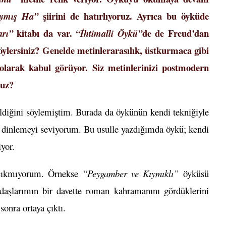
şiirini de hatırlıyoruz. Ayrıca bu öyküde
ymış Ha”
kitabı da var.
de de Freud’dan
rı”
“İhtimalli Öykü”
r söylersiniz? Genelde metinlerarasılık, üstkurmaca gibi
 olarak kabul görüyor. Siz metinlerinizi postmodern
nuz?
diğini söylemiştim. Burada da öykünün kendi tekniğiyle
i dinlemeyi seviyorum. Bu usulle yazdığımda öykü; kendi
iyor.
 çıkmıyorum. Örnekse
“Peygamber ve Kıymıklı”
öyküsü
daşlarımın bir davette roman kahramanını gördüklerini
sonra ortaya çıktı.