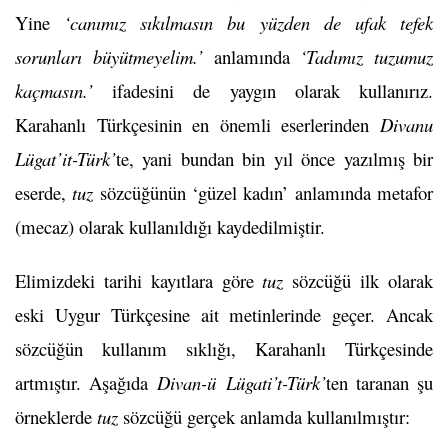
Yine
‘canımız sıkılmasın bu yüzden de ufak tefek
sorunları büyütmeyelim.’
anlamında
‘Tadımız tuzumuz
kaçmasın.’
ifadesini de yaygın olarak kullanırız.
Karahanlı Türkçesinin en önemli eserlerinden
Divanu
Lügat’it-Türk’
te, yani bundan bin yıl önce yazılmış bir
eserde,
tuz
sözcüğünün ‘güzel kadın’ anlamında metafor
(mecaz) olarak kullanıldığı kaydedilmiştir.
Elimizdeki tarihi kayıtlara göre
tuz
sözcüğü ilk olarak
eski Uygur Türkçesine ait metinlerinde geçer. Ancak
sözcüğün kullanım sıklığı, Karahanlı Türkçesinde
artmıştır. Aşağıda
Divan-ü
Lügati’t-Türk’
ten taranan şu
örneklerde
tuz
sözcüğü gerçek anlamda kullanılmıştır: