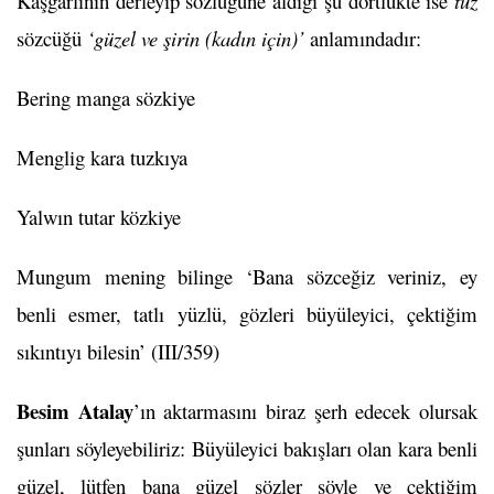
Kaşgarlının derleyip sözlüğüne aldığı şu dörtlükte ise
tuz
sözcüğü
‘güzel ve şirin (kadın için)’
anlamındadır:
Bering manga sözkiye
Menglig kara tuzkıya
Yalwın tutar közkiye
Mungum mening bilinge ‘Bana sözceğiz veriniz, ey
benli esmer, tatlı yüzlü, gözleri büyüleyici, çektiğim
sıkıntıyı bilesin’ (III/359)
Besim Atalay
’ın aktarmasını biraz şerh edecek olursak
şunları söyleyebiliriz: Büyüleyici bakışları olan kara benli
güzel, lütfen bana güzel sözler söyle ve çektiğim