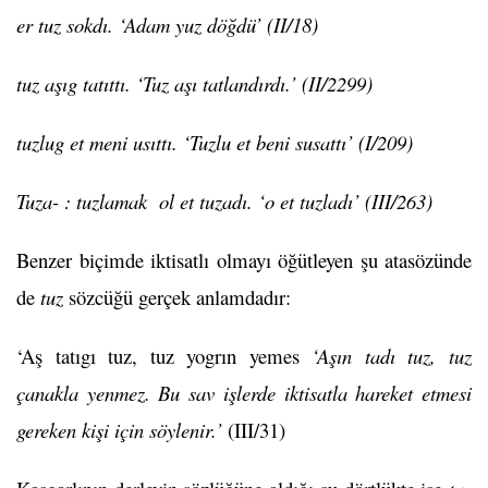
er tuz sokdı. ‘Adam yuz döğdü’ (II/18)
tuz aşıg tatıttı. ‘Tuz aşı tatlandırdı.’ (II/2299)
tuzlug et meni usıttı. ‘Tuzlu et beni susattı’ (I/209)
Tuza- : tuzlamak ol et tuzadı. ‘o et tuzladı’ (III/263)
Benzer biçimde iktisatlı olmayı öğütleyen şu atasözünde
de
tuz
sözcüğü gerçek anlamdadır:
‘Aş tatıgı tuz, tuz yogrın yemes
‘Aşın tadı tuz, tuz
çanakla yenmez. Bu sav işlerde iktisatla hareket etmesi
gereken kişi için söylenir.’
(III/31)