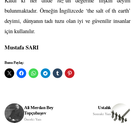
Kaldı ki her dilde
tuz’
un değerine ilişkin deyim
bulunmaktadır. Örneğin İngilizcede ‘the salt of th earth’
deyimi, dünyanın tadı tuzu olan iyi ve güvenilir insanlar
için kullanılır.
Mustafa SARI
Bunu Paylaş:
Ali Merdan Bey
Ustalık
Topçubaşov
Sonraki Yazı
Önceki Yazı