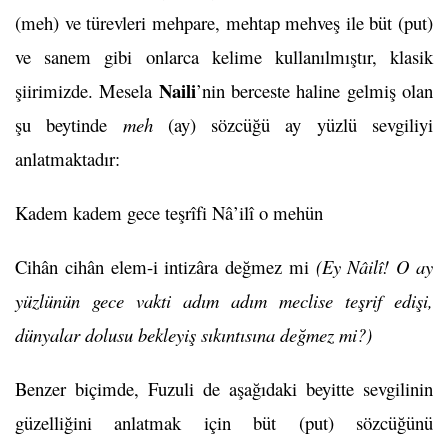
(meh) ve türevleri mehpare, mehtap mehveş ile büt (put)
ve sanem gibi onlarca kelime kullanılmıştır, klasik
Naili
şiirimizde. Mesela
’nin berceste haline gelmiş olan
şu beytinde
meh
(ay) sözcüğü ay yüzlü sevgiliyi
anlatmaktadır:
Kadem kadem gece teşrîfi Nâ’ilî o mehün
Cihân cihân elem-i intizâra değmez mi
(Ey Nâilî! O ay
yüzlünün gece vakti adım adım meclise teşrif edişi,
dünyalar dolusu bekleyiş sıkıntısına değmez mi?)
Benzer biçimde, Fuzuli de aşağıdaki beyitte sevgilinin
güzelliğini anlatmak için büt (put) sözcüğünü