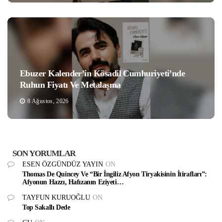
Ebuzer Kalender’in Kösadil Cumhuriyeti’nde
Ruhun Fiyatı Ve Metalaşma
8 Ağustos, 2026
SON YORUMLAR
ESEN ÖZGÜNDÜZ YAYIN
ON
Thomas De Quincey Ve “Bir İngiliz Afyon Tiryakisinin İtirafları”:
Afyonun Hazzı, Hafızanın Eziyeti…
TAYFUN KURUOĞLU
ON
Top Sakallı Dede