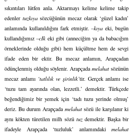
sıkıntıları lütfen anla. Aktarmayı kelime kelime takip
edenler
tuzkıya
sözcüğünün mecaz olarak ‘güzel kadın’
anlamında kullanıldığını fark etmiştir.
–kıya
eki, bugün
kullandığımız
–cIk
eki gibi (anneciğim ya da babacığım
örneklerinde olduğu gibi) hem küçültme hem de sevgi
ifade eden bir ektir. Bu mecaz anlamın, Arapçadan
ödünçlenmiş olduğu söylenir. Arapçada
melahat
sözünün
mecaz anlamı
‘tatlılık ve şirinlik’
tir. Gerçek anlamı ise
‘tuzu tam ayarında olan, lezzetli.’ demektir. Türkçede
beğendiğimiz bir yemek için ‘tadı tuzu yerinde olmuş’
deriz. Bu durum Arapçada
melahat
sözü ile karşılanır ki
aynı kökten türetilen milh sözü
tuz
demektir. Başka bir
ifadeyle Arapçada ‘tuzluluk’ anlamındaki
melahat