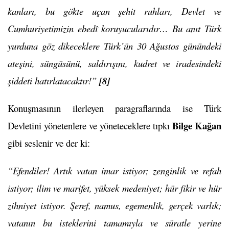
kanları, bu gökte uçan şehit ruhları, Devlet ve
Cumhuriyetimizin ebedî koruyucularıdır… Bu anıt Türk
yurduna göz dikeceklere Türk’ün 30 Ağustos günündeki
ateşini, süngüsünü, saldırışını, kudret ve iradesindeki
şiddeti hatırlatacaktır!”
[8]
Konuşmasının ilerleyen paragraflarında ise Türk
Bilge Kağan
Devletini yönetenlere ve yöneteceklere tıpkı
gibi seslenir ve der ki:
“Efendiler! Artık vatan imar istiyor; zenginlik ve refah
istiyor; ilim ve marifet, yüksek medeniyet; hür fikir ve hür
zihniyet istiyor. Şeref, namus, egemenlik, gerçek varlık;
vatanın bu isteklerini tamamıyla ve süratle yerine