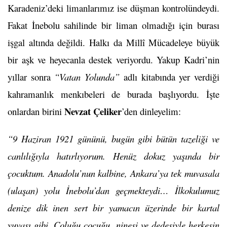
Karadeniz’deki limanlarımız ise düşman kontrolündeydi.
Fakat İnebolu sahilinde bir liman olmadığı için burası
işgal altında değildi. Halkı da Millî Mücadeleye büyük
bir aşk ve heyecanla destek veriyordu. Yakup Kadri’nin
yıllar sonra
“Vatan Yolunda”
adlı kitabında yer verdiği
kahramanlık menkıbeleri de burada başlıyordu. İşte
Nevzat Çeliker
onlardan birini
’den dinleyelim:
“9 Haziran 1921 gününü, bugün gibi bütün tazeliği ve
canlılığıyla hatırlıyorum. Henüz dokuz yaşında bir
çocuktum. Anadolu’nun kalbine, Ankara’ya tek muvasala
(ulaşan) yolu İnebolu’dan geçmekteydi… İlkokulumuz
denize dik inen sert bir yamacın üzerinde bir kartal
yuvası gibi. Çoluğu çocuğu, ninesi ve dedesiyle herkesin