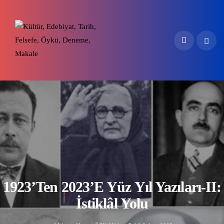
1923’ten 2023’e Yüz Yıl Yazıları-II:
İstiklâl Yolu