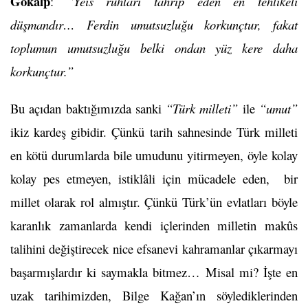
Gökalp
:
“Yeis ruhları tahrip eden en tehlikeli
düşmandır… Ferdin umutsuzluğu korkunçtur, fakat
toplumun umutsuzluğu belki ondan yüz kere daha
korkunçtur.”
Bu açıdan baktığımızda sanki
“Türk milleti”
ile
“umut”
ikiz kardeş gibidir. Çünkü tarih sahnesinde Türk milleti
en kötü durumlarda bile umudunu yitirmeyen, öyle kolay
kolay pes etmeyen, istiklâli için mücadele eden, bir
millet olarak rol almıştır. Çünkü Türk’ün evlatları böyle
karanlık zamanlarda kendi içlerinden milletin makûs
talihini değiştirecek nice efsanevi kahramanlar çıkarmayı
başarmışlardır ki saymakla bitmez… Misal mi? İşte en
uzak tarihimizden, Bilge Kağan’ın söylediklerinden