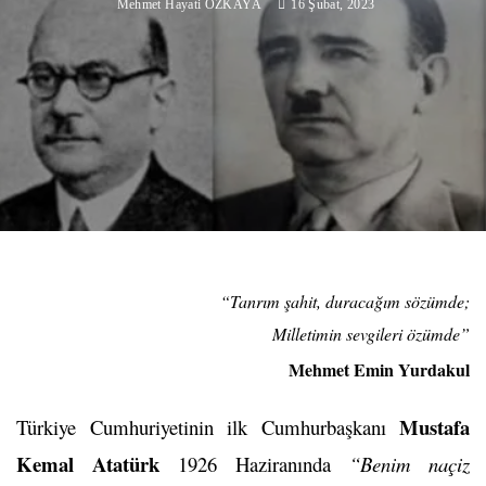
Mehmet Hayati ÖZKAYA
16 Şubat, 2023
“Tanrım şahit, duracağım sözümde;
Milletimin sevgileri özümde”
Mehmet Emin Yurdakul
Mustafa
Türkiye Cumhuriyetinin ilk Cumhurbaşkanı
Kemal Atatürk
1926 Haziranında
“Benim naçiz