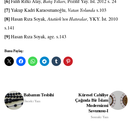
[6]
Falih Rıfkı Atay,
Batış Yılları
, Pozitif Yay. İst. 2012 s. 24
[7]
Yakup Kadri Karaosmanoğlu,
Vatan Yolunda
s.103
[8]
Hasan Rıza Soyak,
Atatürk’ten Hatıralar
, YKY. İst. 2010
s.141
[9]
Hasan Rıza Soyak, age. s.143
Bunu Paylaş:
Babamın Tesbihi
Küresel Cahiliye
Çağında Bir İslam
Önceki Yazı
Modernizmi
Savunusu-I
Sonraki Yazı