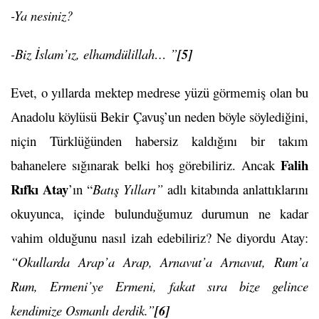
-Ya nesiniz?
-Biz İslam’ız, elhamdülillah… ”
[5]
Evet, o yıllarda mektep medrese yüzü görmemiş olan bu
Anadolu köylüsü Bekir Çavuş’un neden böyle söylediğini,
niçin Türklüğünden habersiz kaldığını bir takım
Falih
bahanelere sığınarak belki hoş görebiliriz. Ancak
Rıfkı Atay
’ın “
Batış Yılları”
adlı kitabında anlattıklarını
okuyunca, içinde bulunduğumuz durumun ne kadar
vahim olduğunu nasıl izah edebiliriz? Ne diyordu Atay:
“Okullarda Arap’a Arap, Arnavut’a Arnavut, Rum’a
Rum, Ermeni’ye Ermeni, fakat sıra bize gelince
kendimize Osmanlı derdik.”
[6]