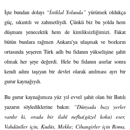
İşte bundan dolayı
“İstiklal Yolunda”
yürümek oldukça
güç, sıkıntılı ve zahmetliydi. Çünkü biz bu yolda hem
düşmanı yenecektik hem de kimliksizliğimizi. Fakat
bütün bunlara rağmen Ankara’ya ulaşmak ve bozkırın
ortasında yeşeren Türk adlı bu fidanın yükselişine şahit
olmak her şeye değerdi. Hele bu fidanın asırlar sonra
kendi adını taşıyan bir devlet olarak anılması ayrı bir
gurur kaynağıydı.
Bu gurur kaynağımıza yüz yıl evvel şahit olan bir Batılı
yazarın söylediklerine bakın:
“Dünyada bazı yerler
vardır ki, orada bir ilahî nefha(güzel koku) eser,
Vahdânîler için, Kudüs, Mekke; Cihangirler için Roma,