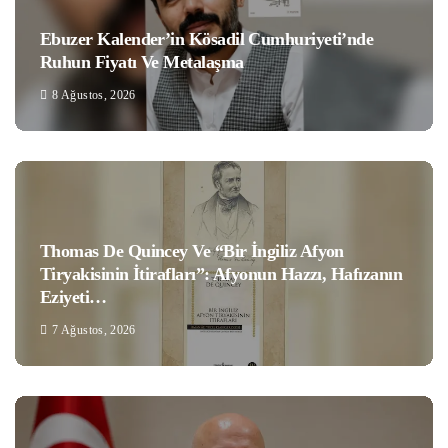
Ebuzer Kalender’in Kösadil Cumhuriyeti’nde
Ruhun Fiyatı Ve Metalaşma
8 Ağustos, 2026
Thomas De Quincey Ve “Bir İngiliz Afyon
Tiryakisinin İtirafları”: Afyonun Hazzı, Hafızanın
Eziyeti…
7 Ağustos, 2026