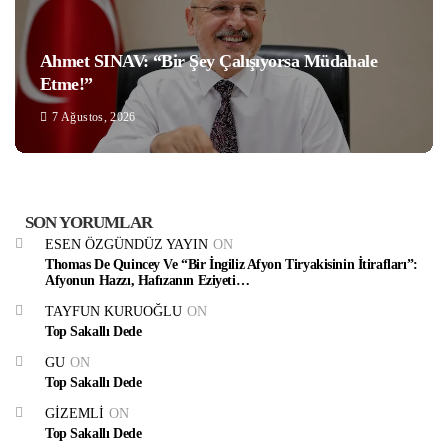
Ahmet SINAV: “Bir Şey Çalışıyorsa Müdahale
Etme!”
7 Ağustos, 2026
SON YORUMLAR
ESEN ÖZGÜNDÜZ YAYIN
ON
Thomas De Quincey Ve “Bir İngiliz Afyon Tiryakisinin İtirafları”:
Afyonun Hazzı, Hafızanın Eziyeti…
TAYFUN KURUOĞLU
ON
Top Sakallı Dede
GU
ON
Top Sakallı Dede
GIZEMLI
ON
Top Sakallı Dede