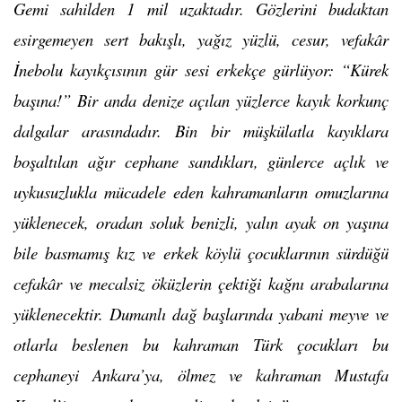
Gemi sahilden 1 mil uzaktadır. Gözlerini budaktan
esirgemeyen sert bakışlı, yağız yüzlü, cesur, vefakâr
İnebolu kayıkçısının gür sesi erkekçe gürlüyor: “Kürek
başına!” Bir anda denize açılan yüzlerce kayık korkunç
dalgalar arasındadır. Bin bir müşkülatla kayıklara
boşaltılan ağır cephane sandıkları, günlerce açlık ve
uykusuzlukla mücadele eden kahramanların omuzlarına
yüklenecek, oradan soluk benizli, yalın ayak on yaşına
bile basmamış kız ve erkek köylü çocuklarının sürdüğü
cefakâr ve mecalsiz öküzlerin çektiği kağnı arabalarına
yüklenecektir. Dumanlı dağ başlarında yabani meyve ve
otlarla beslenen bu kahraman Türk çocukları bu
cephaneyi Ankara’ya, ölmez ve kahraman Mustafa