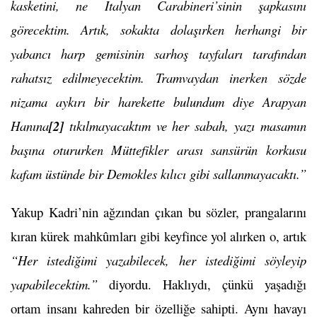
kasketini, ne İtalyan Carabineri’sinin şapkasını
görecektim. Artık, sokakta dolaşırken herhangi bir
yabancı harp gemisinin sarhoş tayfaları tarafından
rahatsız edilmeyecektim. Tramvaydan inerken sözde
nizama aykırı bir harekette bulundum diye Arapyan
Hanına
[2]
tıkılmayacaktım ve her sabah, yazı masamın
başına otururken Müttefikler arası sansürün korkusu
kafam üstünde bir Demokles kılıcı gibi sallanmayacaktı.”
Yakup Kadri’nin ağzından çıkan bu sözler, prangalarını
kıran kürek mahkûmları gibi keyfince yol alırken o, artık
“Her istediğimi yazabilecek, her istediğimi söyleyip
yapabilecektim.”
diyordu. Haklıydı, çünkü yaşadığı
ortam insanı kahreden bir özelliğe sahipti. Aynı havayı