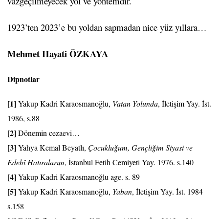
vazgeçilmeyecek yol ve yöntemdir.
1923’ten 2023’e bu yoldan sapmadan nice yüz yıllara…
Mehmet Hayati ÖZKAYA
Dipnotlar
[1]
Yakup Kadri Karaosmanoğlu,
Vatan Yolunda
, İletişim Yay. İst.
1986, s.88
[2]
Dönemin cezaevi…
[3]
Yahya Kemal Beyatlı,
Çocukluğum, Gençliğim Siyasi ve
Edebî Hatıralarım
, İstanbul Fetih Cemiyeti Yay. 1976. s.140
[4]
Yakup Kadri Karaosmanoğlu age. s. 89
[5]
Yakup Kadri Karaosmanoğlu,
Yaban
, İletişim Yay. İst. 1984
s.158