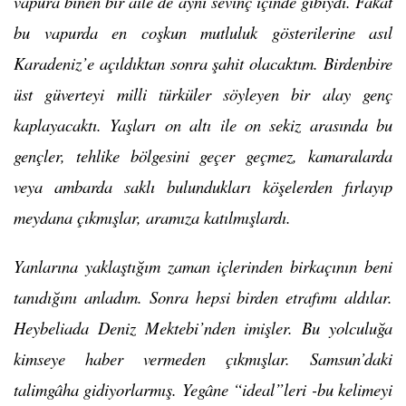
vapura binen bir aile de aynı sevinç içinde gibiydi. Fakat
bu vapurda en coşkun mutluluk gösterilerine asıl
Karadeniz’e açıldıktan sonra şahit olacaktım. Birdenbire
üst güverteyi milli türküler söyleyen bir alay genç
kaplayacaktı. Yaşları on altı ile on sekiz arasında bu
gençler, tehlike bölgesini geçer geçmez, kamaralarda
veya ambarda saklı bulundukları köşelerden fırlayıp
meydana çıkmışlar, aramıza katılmışlardı.
Yanlarına yaklaştığım zaman içlerinden birkaçının beni
tanıdığını anladım. Sonra hepsi birden etrafımı aldılar.
Heybeliada Deniz Mektebi’nden imişler. Bu yolculuğa
kimseye haber vermeden çıkmışlar. Samsun’daki
talimgâha gidiyorlarmış. Yegâne “ideal”leri -bu kelimeyi