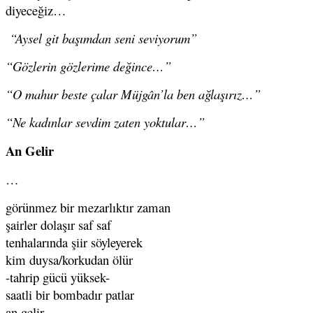
diyeceğiz…
“Aysel git başımdan seni seviyorum”
“Gözlerin gözlerime değince…”
“O mahur beste çalar Müjgân’la ben ağlaşırız…”
“Ne kadınlar sevdim zaten yoktular…”
An Gelir
…
görünmez bir mezarlıktır zaman
şairler dolaşır saf saf
tenhalarında şiir söyleyerek
kim duysa/korkudan ölür
-tahrip gücü yüksek-
saatli bir bombadır patlar
an gelir