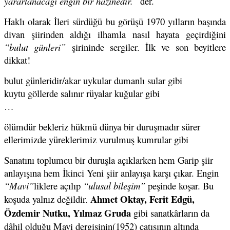
yararlanacağı engin bir hazinedir.”
der.
Haklı olarak İleri sürdüğü bu görüşü 1970 yılların başında
divan şiirinden aldığı ilhamla nasıl hayata geçirdiğini
“bulut günleri”
şirininde sergiler. İlk ve son beyitlere
dikkat!
bulut günleridir/akar uykular dumanlı sular gibi
kuytu göllerde salınır rüyalar kuğular gibi
…
ölümdür bekleriz hükmü dünya bir duruşmadır sürer
ellerimizde yüreklerimiz vurulmuş kumrular gibi
Sanatını toplumcu bir duruşla açıklarken hem Garip şiir
anlayışına hem İkinci Yeni şiir anlayışa karşı çıkar. Engin
“Mavi”
liklere açılıp
“ulusal bileşim”
peşinde koşar. Bu
Ahmet Oktay, Ferit Edgü,
koşuda yalnız değildir.
Özdemir Nutku, Yılmaz Gruda
gibi sanatkârların da
dâhil olduğu Mavi dergisinin(1952) çatısının altında