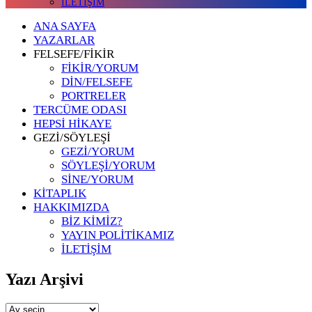
İLETİŞİM
ANA SAYFA
YAZARLAR
FELSEFE/FİKİR
FİKİR/YORUM
DİN/FELSEFE
PORTRELER
TERCÜME ODASI
HEPSİ HİKAYE
GEZİ/SÖYLEŞİ
GEZİ/YORUM
SÖYLEŞİ/YORUM
SİNE/YORUM
KİTAPLIK
HAKKIMIZDA
BİZ KİMİZ?
YAYIN POLİTİKAMIZ
İLETİŞİM
Yazı Arşivi
Yazı