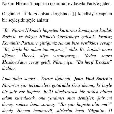
Nazım Hikmet’i hapisten çıkarma sevdasıyla Paris’e gider.
O günleri Türk Edebiyat dergisinde
[1]
kendisiyle yapılan
bir söyleşide şöyle anlatır:
“Biz Nâzım Hikmet’i hapisten kurtarma komisyonu kurduk
Paris’te ve Nâzım Hikmet’i kurtarmaya çalıştık. Fransız
Komünist Partisine gittiğimiz zaman bize verdikleri cevap:
“Biz böyle bir adam tanımıyoruz” oldu. Biz hapiste anası
ağlıyor. Ölecek diye yırtınıyoruz… Neden sonra
Moskova’dan cevap geldi. Nâzım için “Bu herif Trockist”
dediler.
Ama daha sonra… Sartre ilgilendi.
Jean Paul Sartre
‘a
Nâzım’ın şiir tercümeleri götürüldü Ona denmiş ki böyle
bir şair var hapiste. Belki uluslararası bir destek olursa
adam kurtulacak, ona yardımcı olun demişler. Şair mi
demiş, sadece bunu sormuş. “Bir şair hapiste olur mu?”
demiş. Hemen benimsedi, şiirlerini bastı Nâzım’ın. O