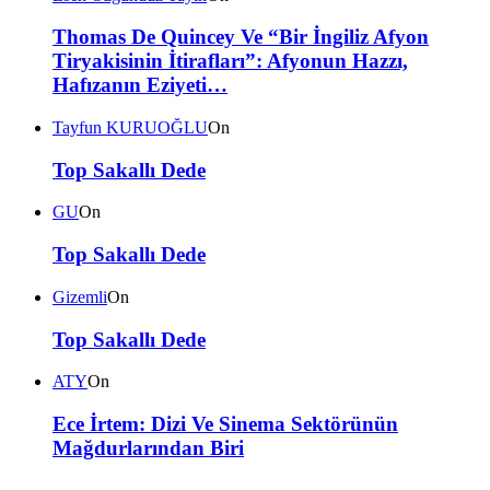
Thomas De Quincey Ve “Bir İngiliz Afyon
Tiryakisinin İtirafları”: Afyonun Hazzı,
Hafızanın Eziyeti…
Tayfun KURUOĞLU
On
Top Sakallı Dede
GU
On
Top Sakallı Dede
Gizemli
On
Top Sakallı Dede
ATY
On
Ece İrtem: Dizi Ve Sinema Sektörünün
Mağdurlarından Biri