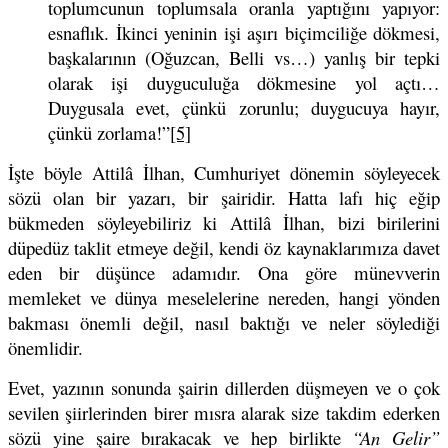
toplumcunun toplumsala oranla yaptığını yapıyor:
esnaflık. İkinci yeninin işi aşırı biçimciliğe dökmesi,
başkalarının (Oğuzcan, Belli vs…) yanlış bir tepki
olarak işi duyguculuğa dökmesine yol açtı…
Duygusala evet, çünkü zorunlu; duygucuya hayır,
çünkü zorlama!”
[5]
İşte böyle Attilâ İlhan, Cumhuriyet dönemin söyleyecek
sözü olan bir yazarı, bir şairidir. Hatta lafı hiç eğip
bükmeden söyleyebiliriz ki Attilâ İlhan, bizi birilerini
düpedüz taklit etmeye değil, kendi öz kaynaklarımıza davet
eden bir düşünce adamıdır. Ona göre münevverin
memleket ve dünya meselelerine nereden, hangi yönden
bakması önemli değil, nasıl baktığı ve neler söylediği
önemlidir.
Evet, yazının sonunda şairin dillerden düşmeyen ve o çok
sevilen şiirlerinden birer mısra alarak size takdim ederken
sözü yine şaire bırakacak ve hep birlikte
“An Gelir”