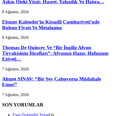
Aşkın Öteki Yüzü: Hasret, Yalnızlık Ve Hatıra…
8 Ağustos, 2026
Ebuzer Kalender’in Kösadil Cumhuriyeti’nde
Ruhun Fiyatı Ve Metalaşma
8 Ağustos, 2026
Thomas De Quincey Ve “Bir İngiliz Afyon
Tiryakisinin İtirafları”: Afyonun Hazzı, Hafızanın
Eziyeti…
7 Ağustos, 2026
Ahmet SINAV: “Bir Şey Çalışıyorsa Müdahale
Etme!”
7 Ağustos, 2026
SON YORUMLAR
Esen Özgündüz Yayın
On