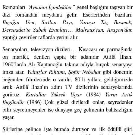
Romanları
“Aynanın İçindekiler”
genel başlığını taşıyan bir
dizi romandan meydana gelir. Eserlerinden bazıları:
Bıçağın Ucu
,
Sırtlan Payı, Yaraya Tuz Basmak,
Dersaadet’te Sabah Ezanları
…
Malraux’tan, Aragon’dan
yaptığı çeviriler raflarda yerini alır.
Senaryoları, televizyon dizileri… Kısacası on parmağında
on marifet, denilen çapta bir adamdır Attilâ İlhan.
1960’larda Ali Kaptanoğlu takma adıyla birçok senaryoya
imza atar.
Yalnızlar Rıhtımı
,
Şoför Nebahat
gibi dönemin
beğenilen filmlerinde o vardır. 80’li yıllara geldiğimizde
artık Attilâ İlhan’ın adını TV dizilerinin senaryolarında
görürüz:
Kartallar Yüksek Uçar
(1984)
Yarın Artık
Bugündür
(1986) Çok güzel dizilerdi onlar, seyredenler
bilir seyretmeyenler ise dünyaya geç gelmenin bahtsızlığını
yaşar.
Şiirlerine gelince işte burada duruyor ve ilk ödüllü şiiri