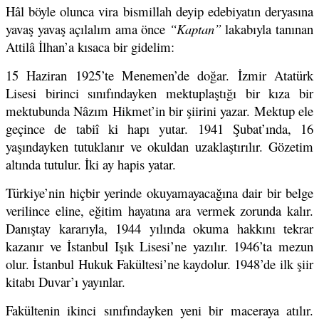
Hâl böyle olunca vira bismillah deyip edebiyatın deryasına
yavaş yavaş açılalım ama önce
“Kaptan”
lakabıyla tanınan
Attilâ İlhan’a kısaca bir gidelim:
15 Haziran 1925’te Menemen’de doğar. İzmir Atatürk
Lisesi birinci sınıfındayken mektuplaştığı bir kıza bir
mektubunda Nâzım Hikmet’in bir şiirini yazar. Mektup ele
geçince de tabiî ki hapı yutar. 1941 Şubat’ında, 16
yaşındayken tutuklanır ve okuldan uzaklaştırılır. Gözetim
altında tutulur. İki ay hapis yatar.
Türkiye’nin hiçbir yerinde okuyamayacağına dair bir belge
verilince eline, eğitim hayatına ara vermek zorunda kalır.
Danıştay kararıyla, 1944 yılında okuma hakkını tekrar
kazanır ve İstanbul Işık Lisesi’ne yazılır. 1946’ta mezun
olur. İstanbul Hukuk Fakültesi’ne kaydolur. 1948’de ilk şiir
kitabı Duvar’ı yayınlar.
Fakültenin ikinci sınıfındayken yeni bir maceraya atılır.