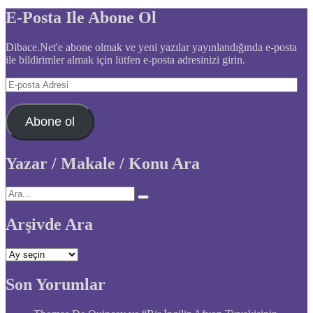
E-Posta Ile Abone Ol
Dibace.Net'e abone olmak ve yeni yazılar yayınlandığında e-posta
ile bildirimler almak için lütfen e-posta adresinizi girin.
E-
posta
Adresi
Abone ol
Yazar / Makale / Konu Ara
Arşivde Ara
Arşivde
Ara
Son Yorumlar