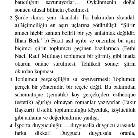
batıcılığını savunuyorlar… Öykünmenin doğal
sonucu ulusal bilincin çözülmesi.
Şiirde ikinci yeni skandalı: İki bakımdan skandal.
a)Biçimciliğin en aşırı uçlarına götürülüşü: “Şiirin
amacı hiçbir zaman belirli bir şey anlatmak değildir.
İlhan Berk” b) Fakat asıl ayıbı ve önemlisi bu aşırı
biçimci şiirin toplumcu geçinen bazılarınca (Fethi
Naci, Rauf Mutluay) toplumcu bir şiirmiş gibi inatla
okurun önüne sürülmesi. Tehlikeli sonuç: şiirin
okurdan kopması.
Toplumcu gerçekçiliğin su koyuvermesi: Toplumcu
gerçek bir yöntemdir, bir reçete değil. Bu bakımdan
schématique (şematik) köy gerçekçileri esthétique
(estetik) ağırlığı olmayan romanlar yazıyorlar (Fakir
Baykurt) Üstelik toplumculuğu köycülük, köylücülük
gibi anlama ve değerlendirme yanlışı.
İşporta duyguculuğu: …duygusalla duygucu arasında
farka dikkat! Duygucu duygusala oranla,