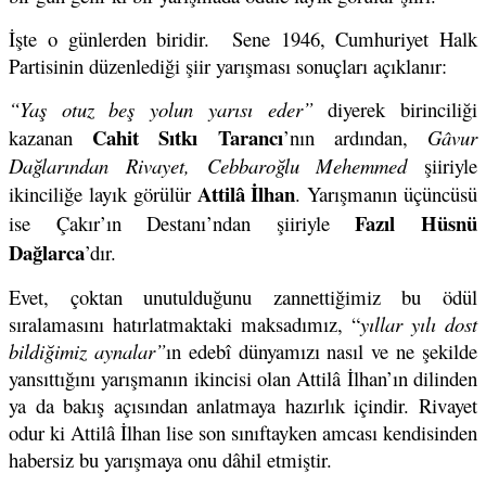
İşte o günlerden biridir. Sene 1946, Cumhuriyet Halk
Partisinin düzenlediği şiir yarışması sonuçları açıklanır:
“Yaş otuz beş yolun yarısı eder”
diyerek birinciliği
Cahit Sıtkı Tarancı
kazanan
’nın ardından,
Gâvur
Dağlarından Rivayet, Cebbaroğlu Mehemmed
şiiriyle
Attilâ İlhan
ikinciliğe layık görülür
. Yarışmanın üçüncüsü
Fazıl Hüsnü
ise Çakır’ın Destanı’ndan şiiriyle
Dağlarca
’dır.
Evet, çoktan unutulduğunu zannettiğimiz bu ödül
sıralamasını hatırlatmaktaki maksadımız, “
yıllar yılı dost
bildiğimiz aynalar”
ın edebî dünyamızı nasıl ve ne şekilde
yansıttığını yarışmanın ikincisi olan Attilâ İlhan’ın dilinden
ya da bakış açısından anlatmaya hazırlık içindir. Rivayet
odur ki Attilâ İlhan lise son sınıftayken amcası kendisinden
habersiz bu yarışmaya onu dâhil etmiştir.