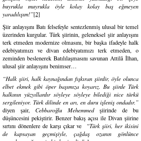
buyrukla muyrukla öyle kolay kolay baş eğmeyen
yaradılışım!”
[2]
Şiir anlayışını Batı felsefeyle sentezlenmiş ulusal bir temel
üzerinden kurgular. Türk şiirinin, geleneksel şiir anlayışını
terk etmeden modernize olmasını, bir başka ifadeyle halk
edebiyatımızı ve divan edebiyatımızı terk etmeden, o
zeminden beslenerek Batılılaşmasını savunan Attilâ İlhan,
ulusal şiir anlayışını benimser…
“Halk şiiri, halk kaynağından fışkıran şiirdir, öyle olunca
elbet ekmek gibi öper başımıza koyarız. Bu şiirde Türk
halkının yüzyıllardır söyleye söyleye bilediği nice türkü
sergileniyor. Türk dilinde en arı, en duru işleniş ondadır.”
diyen şair,
Cebbaroğlu Mehemmed
şiirinde de bu
düşüncesini pekiştirir. Benzer bakış açısı ile Divan şiirine
sırtını dönenlere de karşı çıkar ve
“Türk şiiri, her ikisini
de kapsayan geçmişiyle, çağdaş ozanın gönlünce