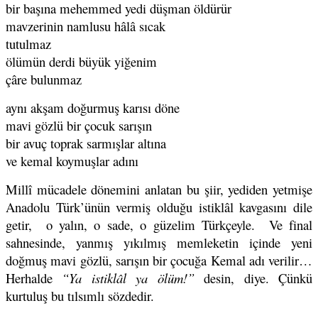
bir başına mehemmed yedi düşman öldürür
mavzerinin namlusu hâlâ sıcak
tutulmaz
ölümün derdi büyük yiğenim
çâre bulunmaz
aynı akşam doğurmuş karısı döne
mavi gözlü bir çocuk sarışın
bir avuç toprak sarmışlar altına
ve kemal koymuşlar adını
Millî mücadele dönemini anlatan bu şiir, yediden yetmişe
Anadolu Türk’ünün vermiş olduğu istiklâl kavgasını dile
getir, o yalın, o sade, o güzelim Türkçeyle. Ve final
sahnesinde, yanmış yıkılmış memleketin içinde yeni
doğmuş mavi gözlü, sarışın bir çocuğa Kemal adı verilir…
Herhalde
“Ya istiklâl ya ölüm!”
desin, diye. Çünkü
kurtuluş bu tılsımlı sözdedir.