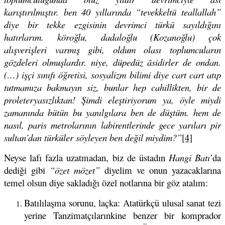
karıştırılmıştır. ben 40 yıllarında “tevekkeltü teallallah”
diye bir tekke ezgisinin devrimci türkü sayıldığını
hatırlarım. köroğlu, dadaloğlu (Kozanoğlu) çok
alışverişleri varmış gibi, oldum olası toplumcuların
gözdeleri olmuşlardır. niye, düpedüz âsidirler de ondan.
(…) işçi sınıfı öğretisi, sosyalizm bilimi diye cart cart atıp
tutmamıza bakmayın siz, bunlar hep cahillikten, bir de
proleteryasızlıktan! Ş
imdi eleştiriyorum ya, öyle miydi
zamanında bütün bu yanılgılara ben de düştüm. hem de
nasıl, paris metrolarının labirentlerinde gece yarıları pir
sultan’dan türküler söyleyen ben değil miydim?”
[4]
Neyse lafı fazla uzatmadan, biz de üstadın
Hangi Batı
’da
dediği gibi
“özet mözet”
diyelim ve onun yazacaklarına
temel olsun diye sakladığı özel notlarına bir göz atalım:
Batılılaşma sorunu, laçka: Atatürkçü ulusal sanat tezi
yerine Tanzimatçılarınkine benzer bir komprador