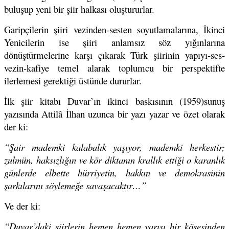
buluşup yeni bir şiir halkası oluştururlar.
Garipçilerin şiiri vezinden-sesten soyutlamalarına, İkinci
Yenicilerin ise şiiri anlamsız söz yığınlarına
dönüştürmelerine karşı çıkarak Türk şiirinin yapıyı-ses-
vezin-kafiye temel alarak toplumcu bir perspektifte
ilerlemesi gerektiği üstünde dururlar.
İlk şiir kitabı Duvar’ın ikinci baskısının (1959)sunuş
yazısında Attilâ İlhan uzunca bir yazı yazar ve özet olarak
der ki:
“Şair mademki kalabalık yaşıyor, mademki herkestir;
zulmün, haksızlığın ve kör diktanın krallık ettiği o karanlık
günlerde elbette hürriyetin, hakkın ve demokrasinin
şarkılarını söylemeğe savaşacaktır…”
Ve der ki:
“Duvar’daki şiirlerin hemen hemen yarısı bir köşesinden