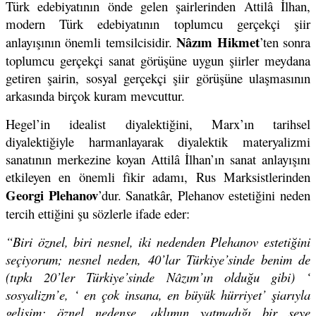
Türk edebiyatının önde gelen şairlerinden Attilâ İlhan,
modern Türk edebiyatının toplumcu gerçekçi şiir
Nâzım Hikmet
anlayışının önemli temsilcisidir.
’ten sonra
toplumcu gerçekçi sanat görüşüne uygun şiirler meydana
getiren şairin, sosyal gerçekçi şiir görüşüne ulaşmasının
arkasında birçok kuram mevcuttur.
Hegel’in idealist diyalektiğini, Marx’ın tarihsel
diyalektiğiyle harmanlayarak diyalektik materyalizmi
sanatının merkezine koyan Attilâ İlhan’ın sanat anlayışını
etkileyen en önemli fikir adamı, Rus Marksistlerinden
Georgi Plehanov
’dur. Sanatkâr, Plehanov estetiğini neden
tercih ettiğini şu sözlerle ifade eder:
“Biri öznel, biri nesnel, iki nedenden Plehanov estetiğini
seçiyorum; nesnel neden, 40’lar Türkiye’sinde benim de
(tıpkı 20’ler Türkiye’sinde Nâzım’ın olduğu gibi) ‘
sosyalizm’e, ‘ en çok insana, en büyük hürriyet’ şiarıyla
gelişim; öznel nedense, aklımın yatmadığı bir şeye