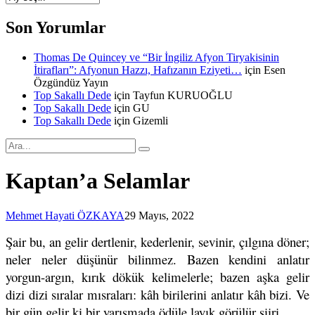
Arşivi
Son Yorumlar
Thomas De Quincey ve “Bir İngiliz Afyon Tiryakisinin
İtirafları”: Afyonun Hazzı, Hafızanın Eziyeti…
için
Esen
Özgündüz Yayın
Top Sakallı Dede
için
Tayfun KURUOĞLU
Top Sakallı Dede
için
GU
Top Sakallı Dede
için
Gizemli
Kaptan’a Selamlar
Mehmet Hayati ÖZKAYA
29 Mayıs, 2022
Şair bu, an gelir dertlenir, kederlenir, sevinir, çılgına döner;
neler neler düşünür bilinmez. Bazen kendini anlatır
yorgun-argın, kırık dökük kelimelerle; bazen aşka gelir
dizi dizi sıralar mısraları: kâh birilerini anlatır kâh bizi. Ve
bir gün gelir ki bir yarışmada ödüle layık görülür şiiri.