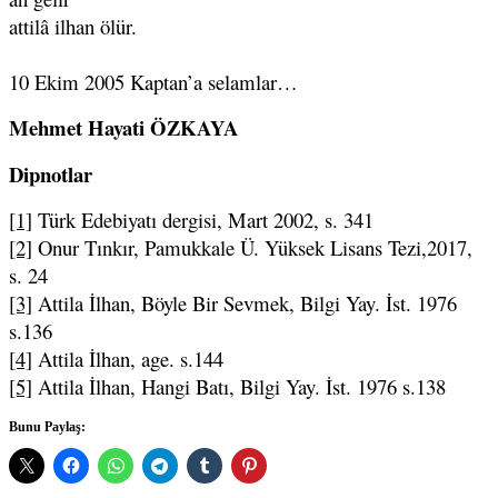
attilâ ilhan ölür.
10 Ekim 2005 Kaptan’a selamlar…
Mehmet Hayati ÖZKAYA
Dipnotlar
[1]
Türk Edebiyatı dergisi, Mart 2002, s. 341
[2]
Onur Tınkır, Pamukkale Ü. Yüksek Lisans Tezi,2017,
s. 24
[3]
Attila İlhan, Böyle Bir Sevmek, Bilgi Yay. İst. 1976
s.136
[4]
Attila İlhan, age. s.144
[5]
Attila İlhan, Hangi Batı, Bilgi Yay. İst. 1976 s.138
Bunu Paylaş: