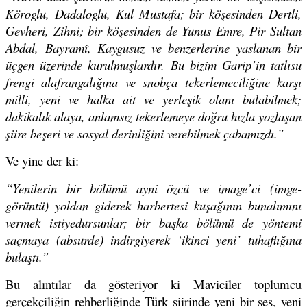
Köroglu, Dadaloglu, Kul Mustafa; bir köşesinden Dertli,
Gevheri, Zihni; bir köşesinden de Yunus Emre, Pir Sultan
Abdal, Bayramî, Kaygusuz ve benzerlerine yaslanan bir
üçgen üzerinde kurulmuşlardır. Bu bizim Garip’in tatlısu
frengi alafrangalığına ve snobça tekerlemeciliğine karşı
milli, yeni ve halka ait ve yerleşik olanı bulabilmek;
dakikalık alaya, anlamsız tekerlemeye doğru hızla yozlaşan
şiire beşeri ve sosyal derinliğini verebilmek çabamızdı.”
Ve yine der ki:
“Yenilerin bir bölümü ayni özcü ve image’ci (imge-
görüntü) yoldan giderek harbertesi kuşağının bunalımını
vermek istiyedursunlar; bir başka bölümü de yöntemi
saçmaya (absurde) indirgiyerek ‘ikinci yeni’ tuhaflığına
bulaştı.”
Bu alıntılar da gösteriyor ki Maviciler toplumcu
gerçekçiliğin rehberliğinde Türk şiirinde yeni bir ses, yeni