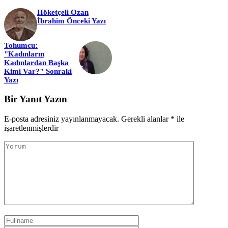
Höketçeli Ozan
İbrahim
Önceki Yazı
Tohumcu:
"Kadınların
Kadınlardan Başka
Kimi Var?"
Sonraki
Yazı
Bir Yanıt Yazın
E-posta adresiniz yayınlanmayacak.
Gerekli alanlar
*
ile
işaretlenmişlerdir