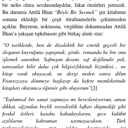
bir nefes olma sevdasındaydılar, fakat ömürleri yetmedi.
Bu durumu Attilâ İlhan “
Böyle Bir Sevmek”
şiir kitabının
sonuna eklediği bir çeşit itirafnamelerle çekinmeden
açıklar. Buyurun, noktasına, virgülüne dokunmadan Attilâ
İlhan’a yakışan tıpkıbasım gibi birkaç alıntı size:
“O tarihlerde, ben de diyalektik bir estetik geçerli bir
sloganın kuyruğuna yapışmak; şiirde, romanda he bre onu
işlemek sanırdım. Safmışım desem, saf değilimdir pek,
tanıyanlar bilir daha çok bilgisizliktendi bizimkisi… ne
kitap vardı okuyacak, ne dergi neden sonra dilim
Fransızcaya
dönmeye başlayıp da kefere memleketinde
kitapları okuyunca öğrenir gibi oluyorum”
[3]
“Toplumsal bir sanat yapmaya mı hevesleniyorsun, aman
dikkat, ağzından beylik sosyalistlik lafları düşmediği gibi
feodal âsileri, kasaba kabadayılarını, gece kulübü
azılılarını kahraman saymayacaksın. T
ürk
toplumculuğunda otuz yıldır devrimciyle âsi